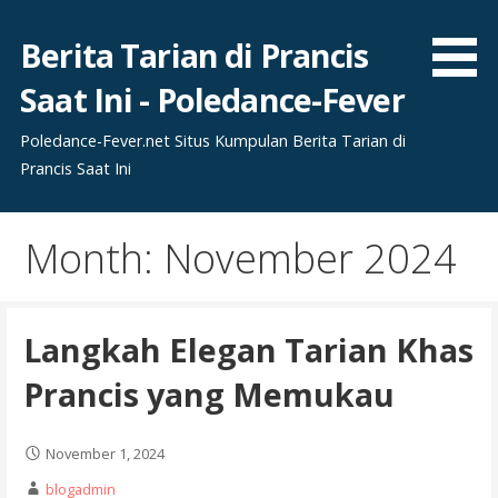
Skip
to
Berita Tarian di Prancis
content
Saat Ini - Poledance-Fever
Poledance-Fever.net Situs Kumpulan Berita Tarian di
Prancis Saat Ini
Month: November 2024
Langkah Elegan Tarian Khas
Prancis yang Memukau
November 1, 2024
blogadmin