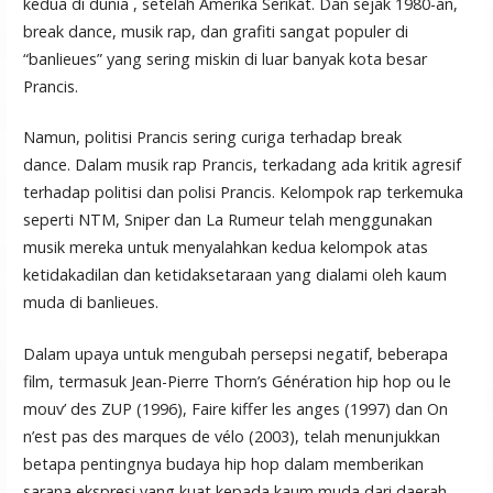
kedua di dunia , setelah Amerika Serikat. Dan sejak 1980-an,
break dance, musik rap, dan grafiti sangat populer di
“banlieues” yang sering miskin di luar banyak kota besar
Prancis.
Namun, politisi Prancis sering curiga terhadap break
dance. Dalam musik rap Prancis, terkadang ada kritik agresif
terhadap politisi dan polisi Prancis. Kelompok rap terkemuka
seperti NTM, Sniper dan La Rumeur telah menggunakan
musik mereka untuk menyalahkan kedua kelompok atas
ketidakadilan dan ketidaksetaraan yang dialami oleh kaum
muda di banlieues.
Dalam upaya untuk mengubah persepsi negatif, beberapa
film, termasuk Jean-Pierre Thorn’s Génération hip hop ou le
mouv’ des ZUP (1996), Faire kiffer les anges (1997) dan On
n’est pas des marques de vélo (2003), telah menunjukkan
betapa pentingnya budaya hip hop dalam memberikan
sarana ekspresi yang kuat kepada kaum muda dari daerah-